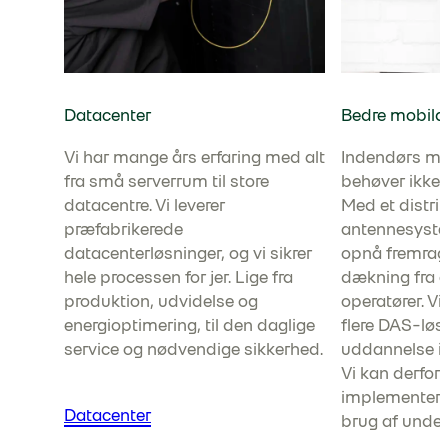
Datacenter
Bedre mobil
Vi har mange års erfaring med alt
Indendørs m
fra små serverrum til store
behøver ikke 
datacentre. Vi leverer
Med et distri
præfabrikerede
antennesyste
datacenterløsninger, og vi sikrer
opnå fremrag
hele processen for jer. Lige fra
dækning fra en
produktion, udvidelse og
operatører. Vi 
energioptimering, til den daglige
flere DAS-løs
service og nødvendige sikkerhed.
uddannelse i 
Vi kan derfor
implementere
Datacenter
brug af under