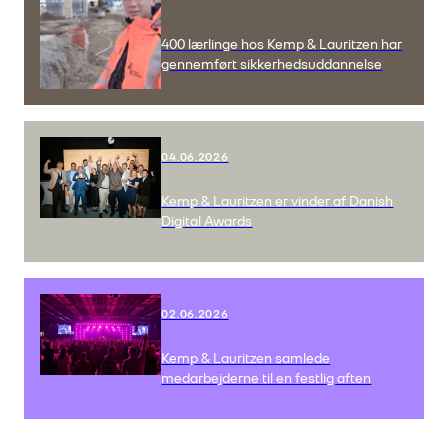
400 lærlinge hos Kemp & Lauritzen har
gennemført sikkerhedsuddannelse
04.06.2026
Kemp & Lauritzen er vinder af Danish
Digital Awards
02.06.2026
Kemp & Lauritzen samlede
medarbejderne til en festlig aften