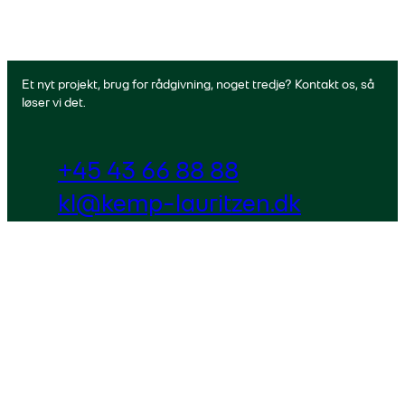
Et nyt projekt, brug for rådgivning, noget tredje? Kontakt os, så
løser vi det.
+45 43 66 88 88
kl@kemp-lauritzen.dk
Cookiepolitik
Kontakt
Privatlivspolitik
Presse
Politikker
Nyheder
Code Of Conduct