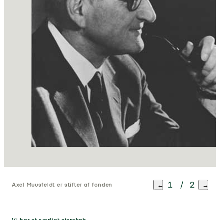
1
/
2
←
→
Axel Muusfeldt er stifter af fonden