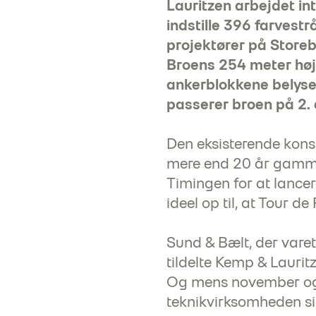
Lauritzen arbejdet in
indstille 396 farves
projektører på Storebæ
Broens 254 meter høje
ankerblokkene belyses 
passerer broen på 2. e
Den eksisterende kons
mere end 20 år gammel
Timingen for at lance
ideel op til, at Tour 
Sund & Bælt, der vare
tildelte Kemp & Laurit
Og mens november og 
teknikvirksomheden si