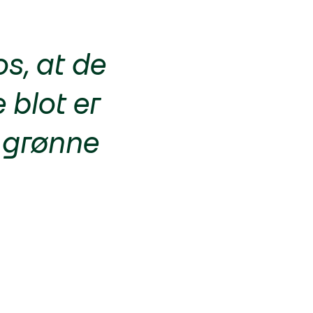
os, at de
 blot er
 grønne