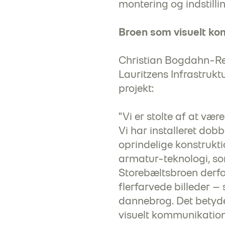
montering og indstilli
Broen som visuelt k
Christian Bogdahn-Ree
Lauritzens Infrastrukt
projekt:
"Vi er stolte af at vær
Vi har installeret do
oprindelige konstrukti
armatur-teknologi, so
Storebæltsbroen derfor
flerfarvede billeder –
dannebrog. Det betyder
visuelt kommunikation