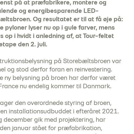
tenst på at præfabrikere, montere og
trålende og energibesparende LED-
ltsbroen. Og resultatet er til at få øje på:
 pyloner lyser nu op i gule farver, mens
op i hvidt i anledning af, at Tour-feltet
tape den 2. juli.
truktionsbelysning på Storebæltsbroen var
 og stod derfor foran en reinvestering.
re ny belysning på broen har derfor været
de France nu endelig kommer til Danmark.
tager den overordnede styring af broen,
zen installationsudbuddet i efteråret 2021.
december gik med projektering, har
den januar stået for præfabrikation,