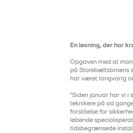
En løsning, der har 
Opgaven med at monter
på Storebæltsbroens s
har været langvarig o
"Siden januar har vi i
teknikere på ad gangen
forståelse for sikkerhe
løbende specialoperati
tidsbegrænsede instal