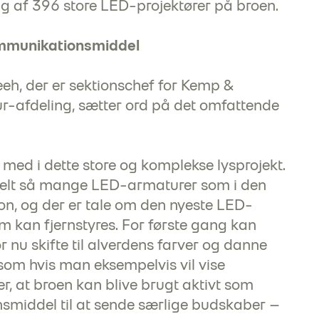
ng af 396 store LED-projektører på broen.
ommunikationsmiddel
h, der er sektionschef for Kemp &
ur-afdeling, sætter ord på det omfattende
e med i dette store og komplekse lysprojekt.
bbelt så mange LED-armaturer som i den
on, og der er tale om den nyeste LED-
m kan fjernstyres. For første gang kan
 nu skifte til alverdens farver og danne
 som hvis man eksempelvis vil vise
, at broen kan blive brugt aktivt som
smiddel til at sende særlige budskaber –