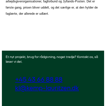
arbejdsgiverorganisationer, fagforbund og Jyllands-Posten. Det er
første gang, prisen bliver uddelt, og det særlige er, at den hylder de
faglærte, der allerede er udlært.
Et nyt projekt, brug for rådgivning, noget tredje? Kontakt os, så
løser vi det.
+45 43 66 88 88
kl@kemp-lauritzen.dk