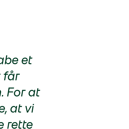
kabe et
 får
. For at
, at vi
 rette