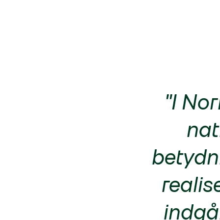
"I Nor
nat
betydni
realis
indgå