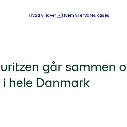
Hvad vi laver
Hvem vi er
Vores cases
auritzen går sammen 
r i hele Danmark