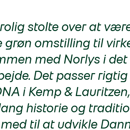
trolig stolte over at vær
 grøn omstilling til vir
men med Norlys i det
jde. Det passer rigtig 
NA i Kemp & Lauritzen,
lang historie og traditio
med til at udvikle Dan