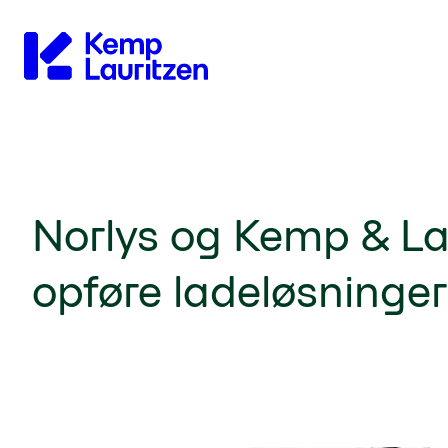
Gå til forsiden
Norlys og Kemp & L
opføre ladeløsninge