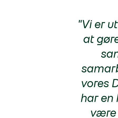
"Vi er u
at gøre
sam
samarbe
vores D
har en 
være 