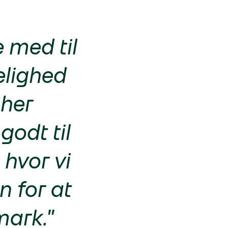
e med til
kelighed
 her
godt til
 hvor vi
n for at
mark."