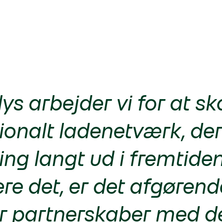
lys arbejder vi for at s
ionalt ladenetværk, der
ng langt ud i fremtiden
ere det, er det afgørende
r partnerskaber med de