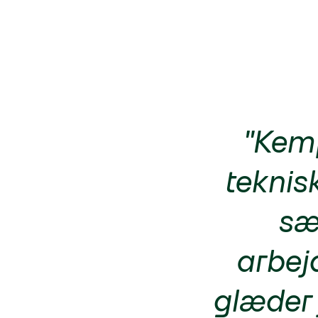
"Kemp
teknis
sæ
arbej
glæder 