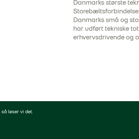
Danmarks største tekn
Storebæltsforbindelsen 
Danmarks små og stor
har udført tekniske tot
erhvervsdrivende og of
 så løser vi det.