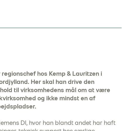
 regionschef hos Kemp & Lauritzen i
rdjylland. Her skal han drive den
orhold til virksomhedens mål om at være
ikvirksomhed og ikke mindst en af
ejdspladser.
emens DI, hvor han blandt andet har haft
ninger, teknisk support hos særlige