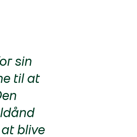
or sin
 til at
Den
oldånd
at blive