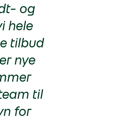
dt- og
i hele
e tilbud
ler nye
kommer
team til
vn for