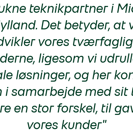
rukne teknikpartner i Mi
ylland. Det betyder, at v
dvikler vores tværfaglig
nderne, ligesom vi udrul
ale løsninger, og her 
 i samarbejde med sit 
re en stor forskel, til ga
vores kunder"