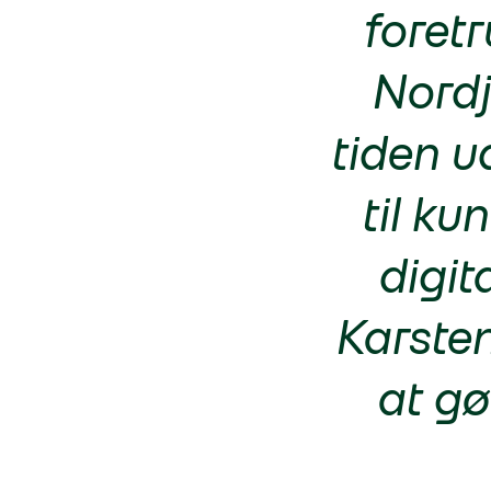
foret
Nordj
tiden u
til ku
digit
Karsten
at gø