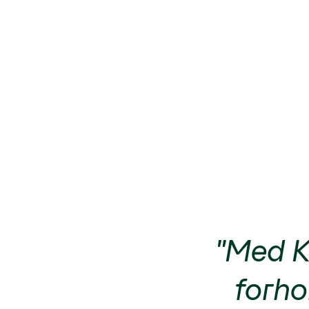
"Med K
forhol