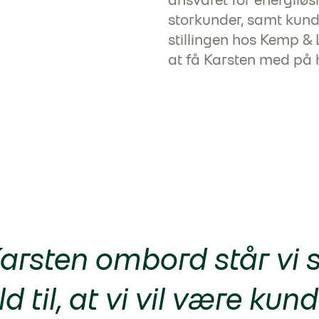
storkunder, samt kund
stillingen hos Kemp & L
at få Karsten med på 
arsten ombord står vi st
d til, at vi vil være kun